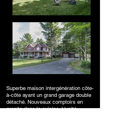
Superbe maison intergénération côte-
à-côte ayant un grand garage double
détaché. Nouveaux comptoirs en
granite dans la cuisine. L'unité
principale mesure 1 600pc avec 3+1
chambres à coucher, 2.5 salles de
bain ainsi qu'un sous-sol fini. La
deuxième unité mesure 1 200pc avec