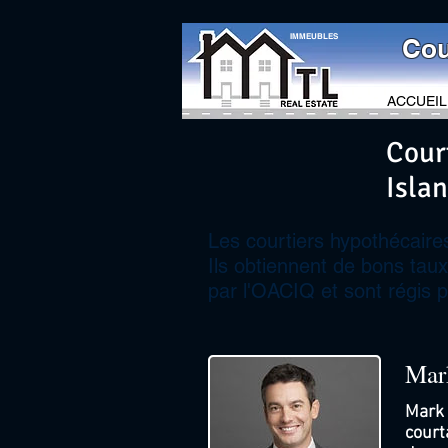
IMMEUBLES
Cou
ACCUEIL
Cour
Isla
Les courtiers hypothécaires
Ils obtiennent de bons taux
par l'OACIQ et sont régis pa
Mar
Mark 
court