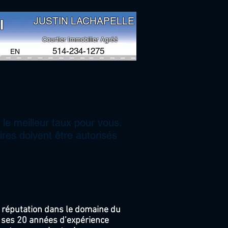
JUSTIN LACHAPELLE
l
Courtier Immobilier Agréé
514-234-1275
EN
 le meilleur taux pour vous.
ires doivent être autorisés
e réputation dans le domaine du
t ses 20 années d’expérience