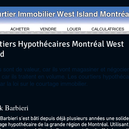
rtier Immobilier West Island Montréa
ACHETER
VENDRE
LOUER
CALCULATRICES
tiers Hypothécaires Montréal West
nd
 sont de valeur, car ils vont magasiner et négocier
 car ils traitent en volume. Les courtiers hypothéca
r la loi sur le courtage immobilier.
k Barbieri
Barbieri s’est bâti depuis déjà plusieurs années une solid
age hypothécaire de la grande région de Montréal. Utilisan