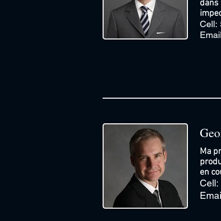
dans 
impec
Cell
Emai
Geor
Ma pr
produ
en co
Cell
Emai