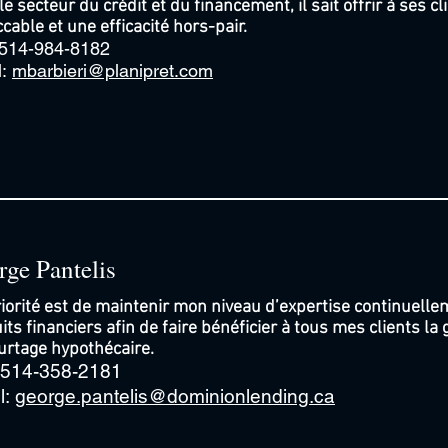
le secteur du crédit et du financement, il sait offrir à ses c
cable et une efficacité hors-pair.
: 514-984-8182
l:
mbarbieri@planipret.com
ge Pantelis
iorité est de maintenir mon niveau d’expertise continuelle
its financiers afin de faire bénéficier à tous mes clients 
urtage hypothécaire.
: 514-358-2181
l:
george.pantelis@dominionlending.ca