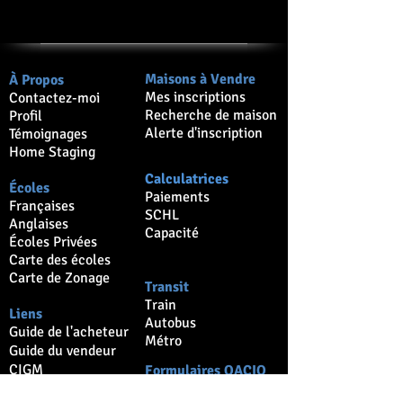
Maisons à Vendre
À Propos
Mes inscriptions
Contactez-moi
Recherche de maison
Profil
Alerte d'inscription
Témoignages
Home Staging
Calculatrices
Écoles
Paiements
Françaises
SCHL
Anglaises
Capacité
Écoles Privées
Carte des écoles
Carte de Zonage
Transit
Train
Liens
Autobus
Guide de l'acheteur
Métro
Guide du vendeur
CIGM
Formulaires OACIQ
OACIQ
Promesse d'achat